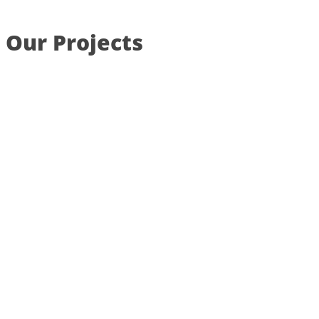
Our Projects
Business Planning
Expert Advisers
Busisness Consultancy