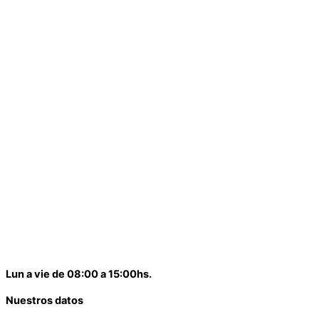
Financial Services
Risk Management
Risk Management
Lun a vie de 08:00 a 15:00hs.
Nuestros datos